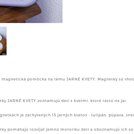
á magnetická pomôcka na tému JARNÉ KVETY. Magnetky sú vhodn
ky JARNÉ KVETY zoznamujú deti s kvetmi, ktoré rastú na jar.
netkách je zachytených 15 jarných kvetov - tulipán, púpava, sneži
ky pomáhajú rozvíjať jemnú motoriku detí a oboznamujú ich so