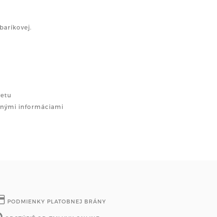
baríkovej.
vetu
dnými informáciami
PODMIENKY PLATOBNEJ BRÁNY