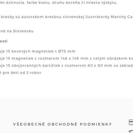
m kvitnutia, farbe kvetu, druhu koreňa či miesta výskytu.
 kresby sú autorskom kresbou slovenskej ilustrátorky Martiny Ga
né na Slovensku
osti
uje 15 kovových magnetiek s Ø75 mm
je 15 magnetiek s rozmerom 148 x 148 mm s celým obrázkom k
je 15 obojstranných kartičiek s rozmerom 80 x 80 mm so zákla
 pre deti od 3 rokov
VŠEOBECNÉ OBCHODNÉ PODMIENKY