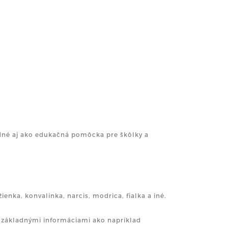
é aj ako edukačná pomôcka pre škôlky a
enka, konvalinka, narcis, modrica, fialka a iné.
 základnými informáciami ako napríklad