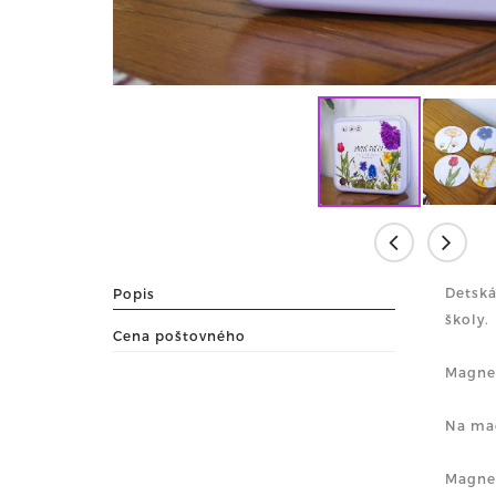
Detsk
Popis
školy.
Cena poštovného
Magnet
Na mag
Magnet