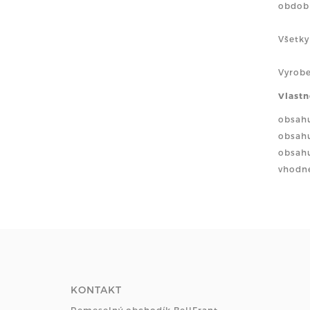
období
Všetky
Vyrobe
Vlastn
obsah
obsahu
obsahu
vhodné
KONTAKT
Remeselný obchodík BellFrant