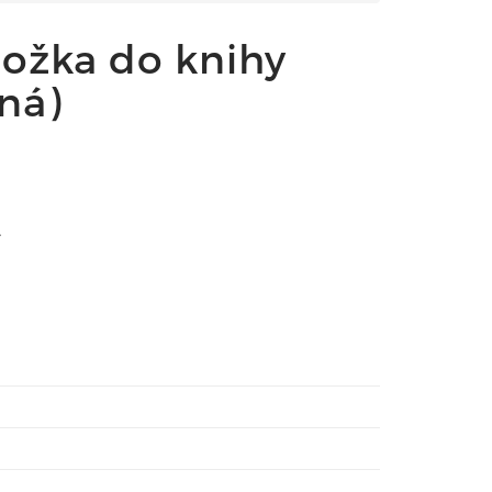
ložka do knihy
ná)
.