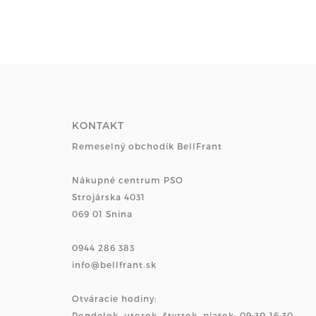
KONTAKT
Remeselný obchodík BellFrant
Nákupné centrum PSO
Strojárska 4031
069 01 Snina
0944 286 383
info@bellfrant.sk
Otváracie hodiny:
Pondelok, utorok, štvrtok, piatok: 09:30-16:30