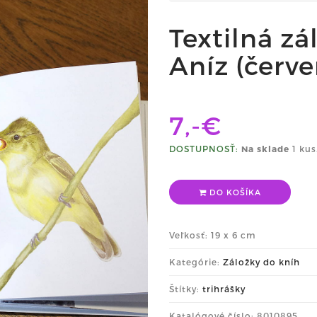
Textilná zá
Aníz (červe
7,-€
DOSTUPNOSŤ:
Na sklade
1 kus
DO KOŠÍKA
Veľkosť: 19 x 6 cm
Kategórie:
Záložky do kníh
Štítky:
trihrášky
Katalógové číslo: 8010895