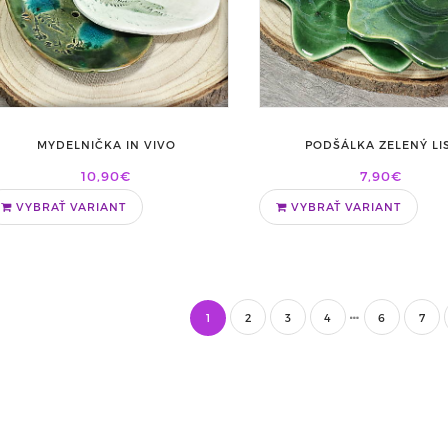
MYDELNIČKA IN VIVO
PODŠÁLKA ZELENÝ LI
10,90€
7,90€
VYBRAŤ VARIANT
VYBRAŤ VARIANT
1
2
3
4
6
7