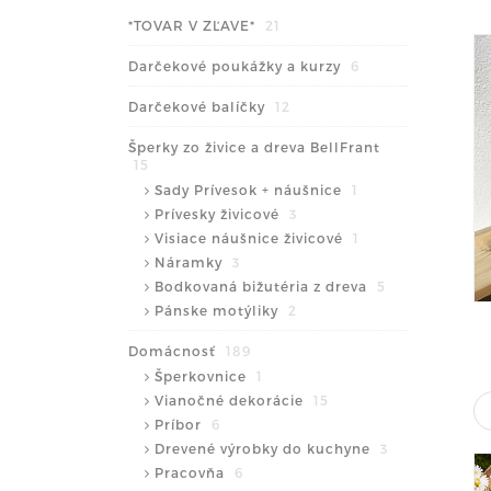
*TOVAR V ZĽAVE*
21
Darčekové poukážky a kurzy
6
Darčekové balíčky
12
Šperky zo živice a dreva BellFrant
15
Sady Prívesok + náušnice
1
Prívesky živicové
3
Visiace náušnice živicové
1
Náramky
3
Bodkovaná bižutéria z dreva
5
Pánske motýliky
2
Domácnosť
189
Šperkovnice
1
Vianočné dekorácie
15
Príbor
6
Drevené výrobky do kuchyne
3
Pracovňa
6