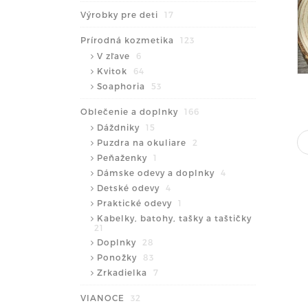
Výrobky pre deti
17
Prírodná kozmetika
123
V zľave
6
Kvitok
64
Soaphoria
53
Oblečenie a doplnky
166
Dáždniky
15
Puzdra na okuliare
2
Peňaženky
1
Dámske odevy a doplnky
4
Detské odevy
4
Praktické odevy
1
Kabelky, batohy, tašky a taštičky
21
Doplnky
28
Ponožky
83
Zrkadielka
7
VIANOCE
32