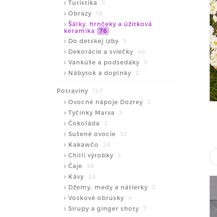
Turistika
5
Obrazy
18
Šálky, hrnčeky a úžitková
keramika
76
Do detskej izby
3
Dekorácie a sviečky
46
Vankúše a podsedáky
8
Nábytok a doplnky
2
Potraviny
147
Ovocné nápoje Dozrey
2
Tyčinky Marva
3
Čokoláda
2
Sušené ovocie
32
Kakawčo
26
Chilli výrobky
3
Čaje
38
Kávy
28
Džemy, medy a nátierky
5
Voskové obrúsky
4
Sirupy a ginger shoty
7