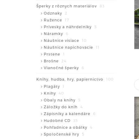
Šperky z rôznych materiálov
83
Odznaky
2
Ružence
17
Prívesky a náhrdelníky
5
Náramky
6
Náušnice visiace
10
Náušnice napichovacie
11
Prstene
1
Brošne
24
Vianočné šperky
6
Knihy, hudba, hry, papiernictvo
100
Plagáty
1
Knihy
40
Obaly na knihy
5
Záložky do kníh
4
Zápisníky a kalendáre
6
Hudobné CD
35
Pohľadnice a obálky
4
Spoločenské hry
5