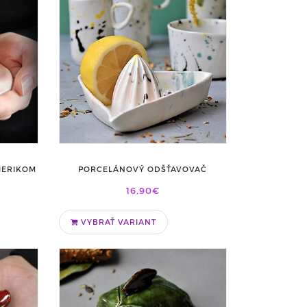
IERIKOM
PORCELÁNOVÝ ODŠŤAVOVAČ
16,90€
VYBRAŤ VARIANT