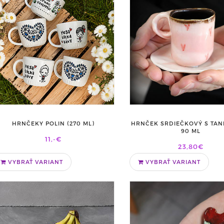
HRNČEK SRDIEČKOVÝ S TAN
HRNČEKY POLIN (270 ML)
90 ML
11,-€
23,80€
VYBRAŤ VARIANT
VYBRAŤ VARIANT