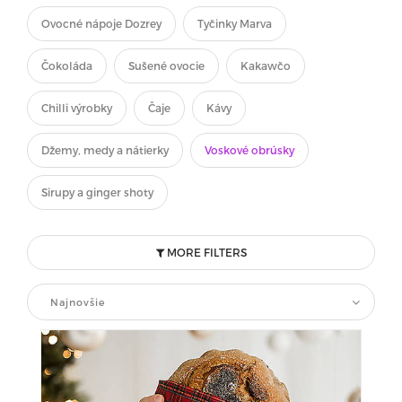
Ovocné nápoje Dozrey
Tyčinky Marva
Čokoláda
Sušené ovocie
Kakawčo
Chilli výrobky
Čaje
Kávy
Džemy, medy a nátierky
Voskové obrúsky
Sirupy a ginger shoty
MORE FILTERS
Najnovšie