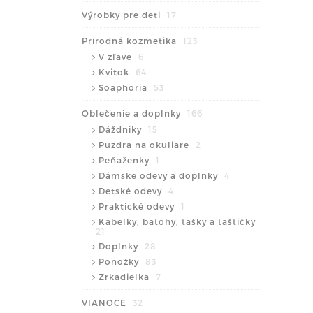
Výrobky pre deti
17
Prírodná kozmetika
123
V zľave
6
Kvitok
64
Soaphoria
53
Oblečenie a doplnky
166
Dáždniky
15
Puzdra na okuliare
2
Peňaženky
1
Dámske odevy a doplnky
4
Detské odevy
4
Praktické odevy
1
Kabelky, batohy, tašky a taštičky
21
Doplnky
28
Ponožky
83
Zrkadielka
7
VIANOCE
32