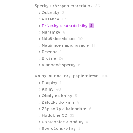
Šperky z rôznych materiálov
83
Odznaky
2
Ružence
17
Prívesky a náhrdelníky
5
Náramky
6
Náušnice visiace
10
Náušnice napichovacie
11
Prstene
1
Brošne
24
Vianočné šperky
6
Knihy, hudba, hry, papiernictvo
100
Plagáty
1
Knihy
40
Obaly na knihy
5
Záložky do kníh
4
Zápisníky a kalendáre
6
Hudobné CD
35
Pohľadnice a obálky
4
Spoločenské hry
5