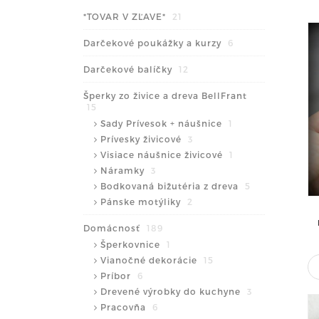
*TOVAR V ZĽAVE*
21
Darčekové poukážky a kurzy
6
Darčekové balíčky
12
Šperky zo živice a dreva BellFrant
15
Sady Prívesok + náušnice
1
Prívesky živicové
3
Visiace náušnice živicové
1
Náramky
3
Bodkovaná bižutéria z dreva
5
Pánske motýliky
2
Domácnosť
189
Šperkovnice
1
Vianočné dekorácie
15
Príbor
6
Drevené výrobky do kuchyne
3
Pracovňa
6