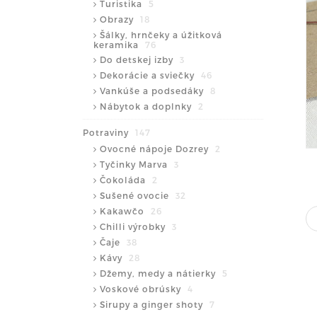
Turistika
5
Obrazy
18
Šálky, hrnčeky a úžitková
keramika
76
Do detskej izby
3
Dekorácie a sviečky
46
Vankúše a podsedáky
8
Nábytok a doplnky
2
Potraviny
147
Ovocné nápoje Dozrey
2
Tyčinky Marva
3
Čokoláda
2
Sušené ovocie
32
Kakawčo
26
Chilli výrobky
3
Čaje
38
Kávy
28
Džemy, medy a nátierky
5
Voskové obrúsky
4
Sirupy a ginger shoty
7