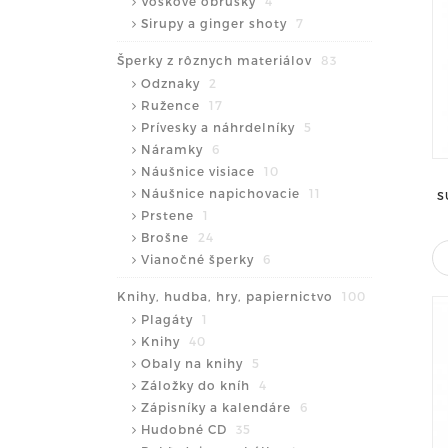
Voskové obrúsky
4
Sirupy a ginger shoty
7
Šperky z rôznych materiálov
83
Odznaky
2
Ružence
17
Prívesky a náhrdelníky
5
Náramky
6
Náušnice visiace
10
Náušnice napichovacie
11
S
Prstene
1
Brošne
24
Vianočné šperky
6
Knihy, hudba, hry, papiernictvo
100
Plagáty
1
Knihy
40
Obaly na knihy
5
Záložky do kníh
4
Zápisníky a kalendáre
6
Hudobné CD
35