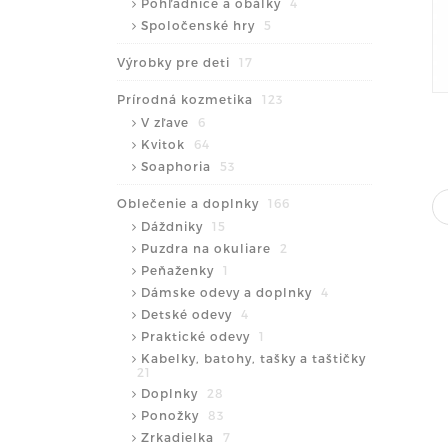
Pohľadnice a obálky
4
Spoločenské hry
5
Výrobky pre deti
17
Prírodná kozmetika
123
V zľave
6
Kvitok
64
Soaphoria
53
Oblečenie a doplnky
166
Dáždniky
15
Puzdra na okuliare
2
Peňaženky
1
Dámske odevy a doplnky
4
Detské odevy
4
Praktické odevy
1
Kabelky, batohy, tašky a taštičky
21
Doplnky
28
Ponožky
83
Zrkadielka
7