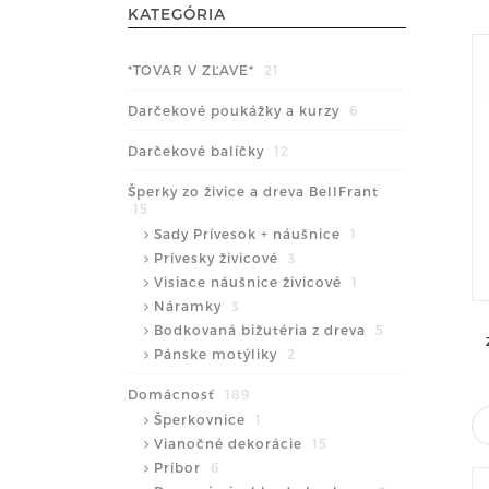
KATEGÓRIA
*TOVAR V ZĽAVE*
21
Darčekové poukážky a kurzy
6
Darčekové balíčky
12
Šperky zo živice a dreva BellFrant
15
Sady Prívesok + náušnice
1
Prívesky živicové
3
Visiace náušnice živicové
1
Náramky
3
Bodkovaná bižutéria z dreva
5
Pánske motýliky
2
Domácnosť
189
Šperkovnice
1
Vianočné dekorácie
15
Príbor
6