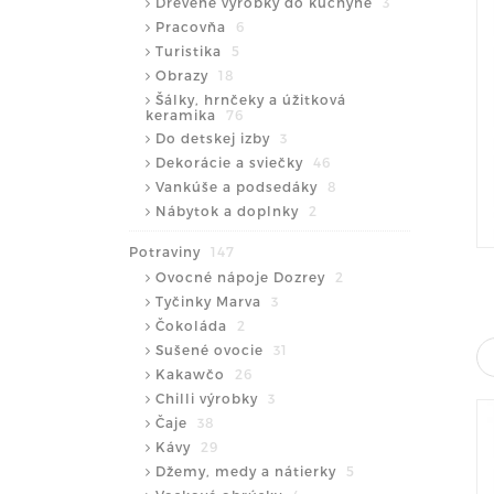
Drevené výrobky do kuchyne
3
Pracovňa
6
Turistika
5
Obrazy
18
Šálky, hrnčeky a úžitková
keramika
76
Do detskej izby
3
Dekorácie a sviečky
46
Vankúše a podsedáky
8
Nábytok a doplnky
2
Potraviny
147
Ovocné nápoje Dozrey
2
Tyčinky Marva
3
Čokoláda
2
Sušené ovocie
31
Kakawčo
26
Chilli výrobky
3
Čaje
38
Kávy
29
Džemy, medy a nátierky
5