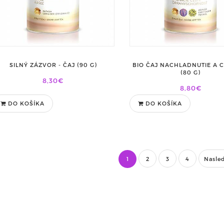
SILNÝ ZÁZVOR - ČAJ (90 G)
BIO ČAJ NACHLADNUTIE A 
(80 G)
8,30€
8,80€
DO KOŠÍKA
DO KOŠÍKA
1
2
3
4
Nasle